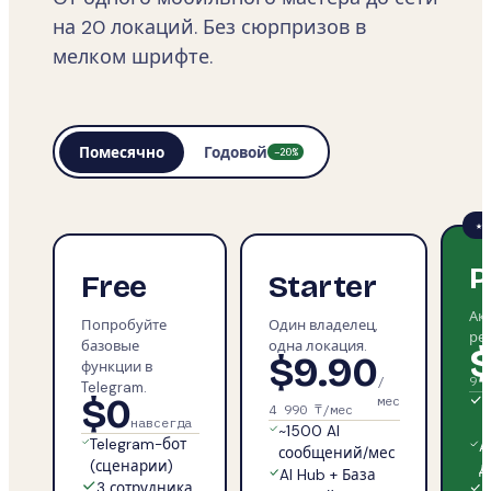
на 20 локаций. Без сюрпризов в
мелком шрифте.
Помесячно
Годовой
−
20
%
★ 
P
Free
Starter
Ак
Попробуйте
Один владелец,
ре
базовые
одна локация.
$
$9.90
функции в
/
9 
Telegram.
$0
мес
~
4 990 ₸/мес
навсегда
~1500 AI
Telegram-бот
A
сообщений/мес
(сценарии)
д
AI Hub + База
3 сотрудника
A