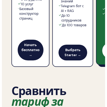
знаний
10 услуг
к
Telegram бот с
Базовый
AI + RAG
конструктор
До 10
страниц
s
сотрудников
До 100 товаров
Начать
бесплатно
Выбрать
→
Starter
→
Сравнить
тариф за