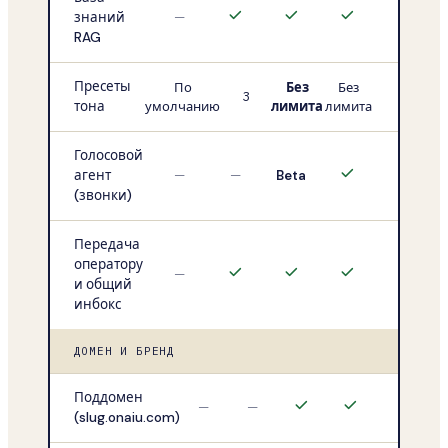
знаний
—
RAG
Пресеты
По
Без
Без
3
тона
умолчанию
лимита
лимита
Голосовой
агент
—
—
Beta
(звонки)
Передача
оператору
—
и общий
инбокс
ДОМЕН И БРЕНД
Поддомен
—
—
(slug.onaiu.com)