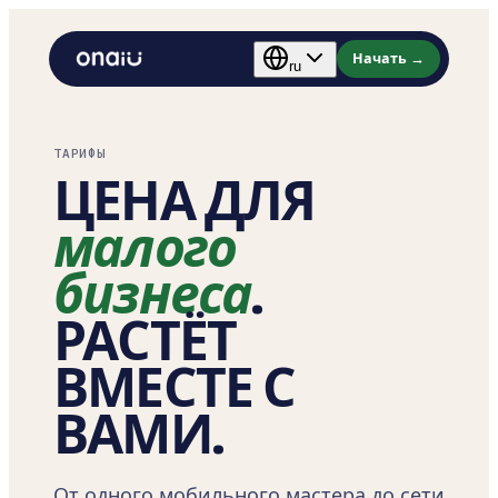
Начать
→
ru
ТАРИФЫ
ЦЕНА ДЛЯ
малого
бизнеса
.
РАСТЁТ
ВМЕСТЕ С
ВАМИ.
От одного мобильного мастера до сети