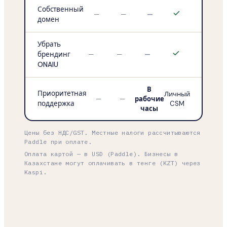
Собственный
—
—
—
домен
Убрать
брендинг
—
—
—
ONAIU
В
Приоритетная
Личный
—
—
рабочие
поддержка
CSM
часы
Цены без НДС/GST. Местные налоги рассчитываются
Paddle при оплате.
Оплата картой — в USD (Paddle). Бизнесы в
Казахстане могут оплачивать в тенге (KZT) через
Kaspi.