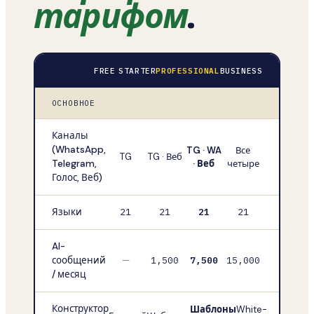
тарифом
.
FREE
STARTER
PROFESSIONAL
BUSINESS
ОСНОВНОЕ
Каналы
(WhatsApp,
TG · WA
Все
TG
TG · Веб
Telegram,
· Веб
четыре
Голос, Веб)
Языки
21
21
21
21
AI-
сообщений
—
1,500
7,500
15,000
/ месяц
Конструктор
Шаблоны
White-