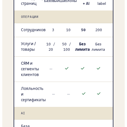
Базовый
Шаблоны
страниц
+ AI
label
ОПЕРАЦИИ
Сотрудников
3
10
50
200
Услуги /
10 /
50 /
Без
Без
товары
20
100
лимита
лимита
CRM и
сегменты
—
клиентов
Лояльность
и
—
—
сертификаты
AI
База