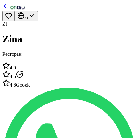
ru
ZI
Zina
Ресторан
4.6
4.6
4.6
Google