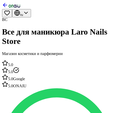
ru
ВС
Все для маникюра Laro Nails
Storе
Магазин косметики и парфюмерии
5.0
5.0
5.0
Google
5.0
ONAIU