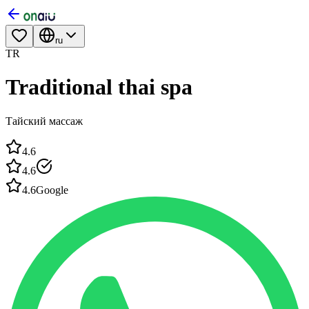
ru
TR
Traditional thai spa
Тайский массаж
4.6
4.6
4.6
Google