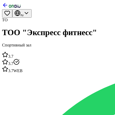
ru
ТО
ТОО "Экспресс фитнесс"
Спортивный зал
3.7
3.7
3.7
WEB