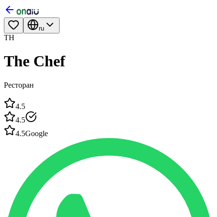
ru
TH
The Chef
Ресторан
4.5
4.5
4.5
Google