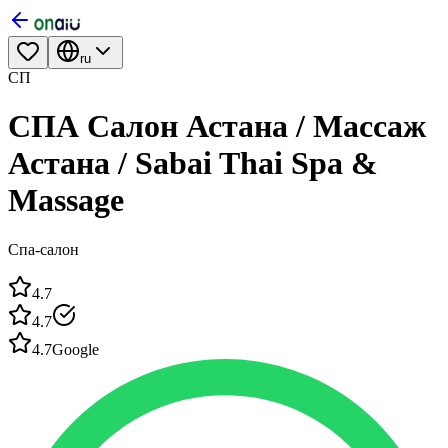
ru
СП
СПА Салон Астана / Массаж
Астана / Sabai Thai Spa &
Massage
Спа-салон
4.7
4.7
4.7
Google