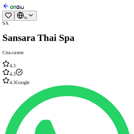
ru
SA
Sansara Thai Spa
Спа-салон
4.3
4.3
4.3
Google