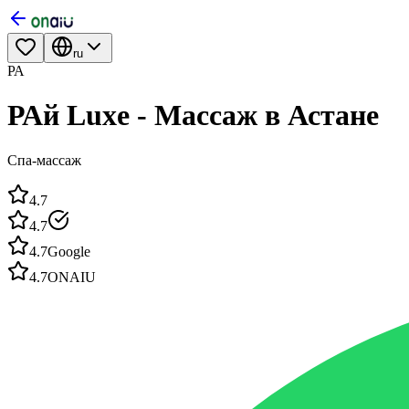
ru
РА
РАй Luxe - Массаж в Астане
Спа-массаж
4.7
4.7
4.7
Google
4.7
ONAIU