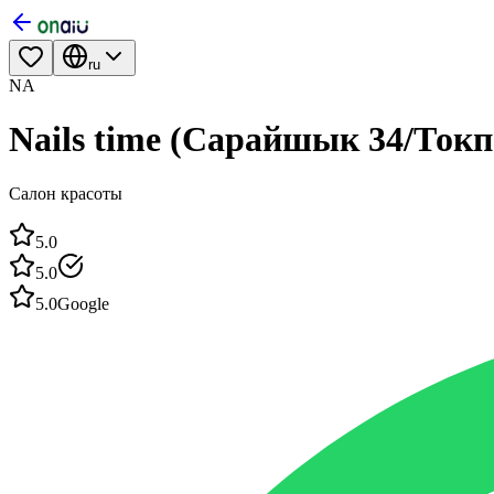
ru
NA
Nails time (Сарайшык 34/Токп
Салон красоты
5.0
5.0
5.0
Google