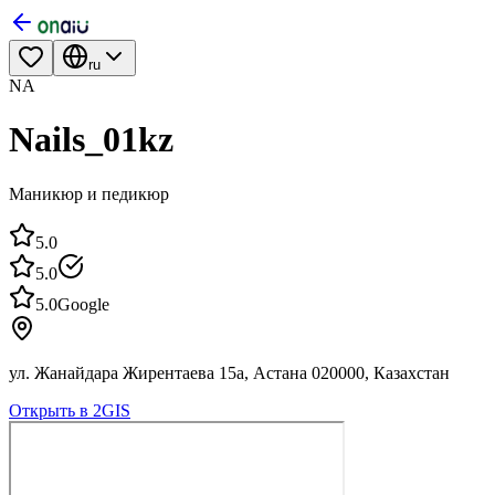
ru
NA
Nails_01kz
Маникюр и педикюр
5.0
5.0
5.0
Google
ул. Жанайдара Жирентаева 15а, Астана 020000, Казахстан
Открыть в 2GIS