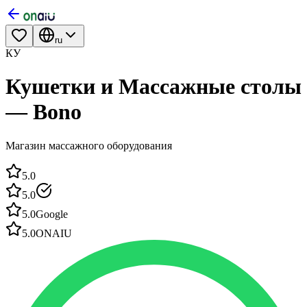
ru
КУ
Кушетки и Массажные столы
— Bono
Магазин массажного оборудования
5.0
5.0
5.0
Google
5.0
ONAIU