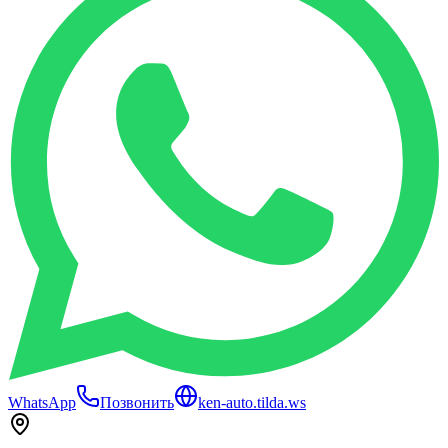
WhatsApp
Позвонить
ken-auto.tilda.ws