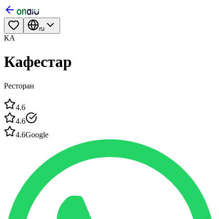
ru
КА
Кафестар
Ресторан
4.6
4.6
4.6
Google