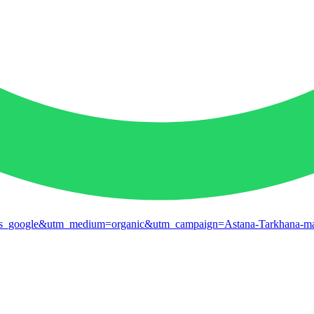
s_google&utm_medium=organic&utm_campaign=Astana-Tarkhana-ma