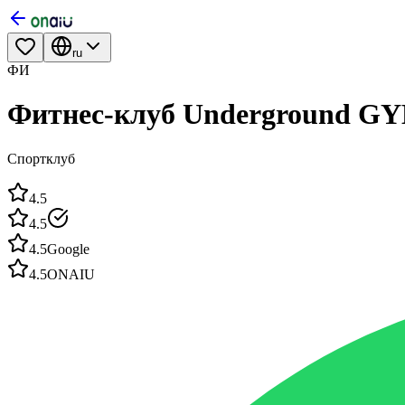
ru
ФИ
Фитнес-клуб Underground G
Спортклуб
4.5
4.5
4.5
Google
4.5
ONAIU