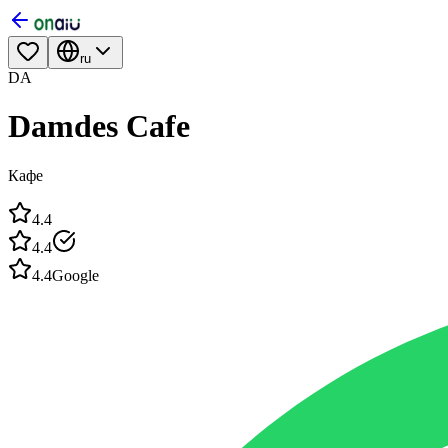
ru
DA
Damdes Cafe
Кафе
4.4
4.4
4.4
Google