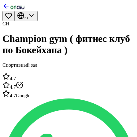
ru
CH
Champion gym ( фитнес клуб
по Бокейхана )
Спортивный зал
4.7
4.7
4.7
Google