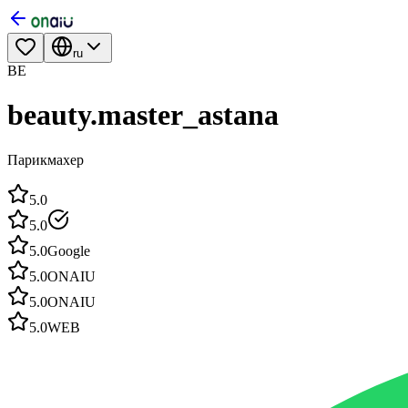
ru
BE
beauty.master_astana
Парикмахер
5.0
5.0
5.0
Google
5.0
ONAIU
5.0
ONAIU
5.0
WEB