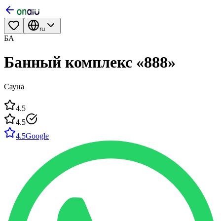
ru
БА
Банный комплекс «888»
Сауна
4.5
4.5
4.5
Google