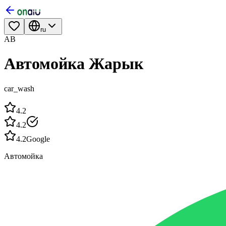
ru
АВ
Автомойка Жарык
car_wash
4.2
4.2
4.2
Google
Автомойка