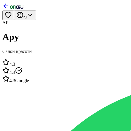
ru
АР
Ару
Салон красоты
4.3
4.3
4.3
Google